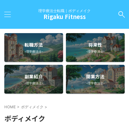
理学療法士転職｜ボディメイク
Rigaku Fitness
転職方法
将来性
-理学療法士-
-理学療法士-
副業紹介
開業方法
-理学療法士-
-理学療法士-
HOME
>
ボディメイク
>
ボディメイク