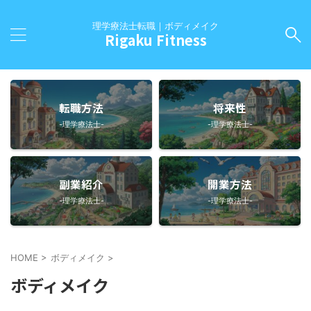
理学療法士転職｜ボディメイク
Rigaku Fitness
転職方法
将来性
-理学療法士-
-理学療法士-
副業紹介
開業方法
-理学療法士-
-理学療法士-
HOME
>
ボディメイク
>
ボディメイク