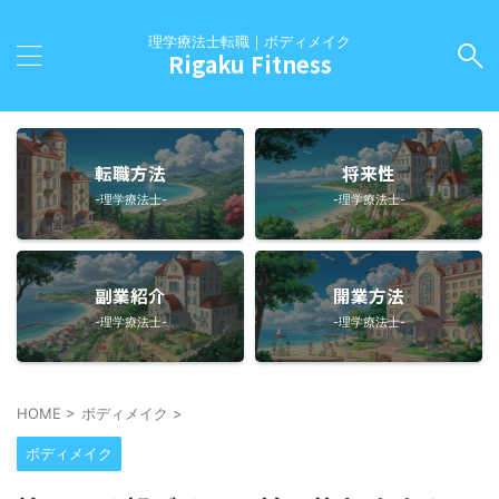
理学療法士転職｜ボディメイク
Rigaku Fitness
転職方法
将来性
-理学療法士-
-理学療法士-
副業紹介
開業方法
-理学療法士-
-理学療法士-
HOME
>
ボディメイク
>
ボディメイク