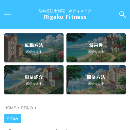
理学療法士転職｜ボディメイク
Rigaku Fitness
転職方法
将来性
-理学療法士-
-理学療法士-
副業紹介
開業方法
-理学療法士-
-理学療法士-
HOME
>
PT悩み
>
PT悩み