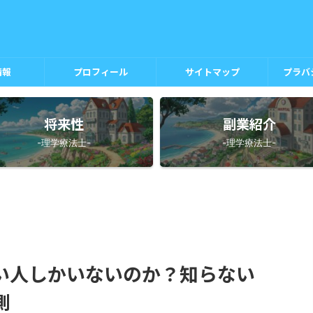
情報
プロフィール
サイトマップ
プラバ
将来性
副業紹介
-理学療法士-
-理学療法士-
い人しかいないのか？知らない
側