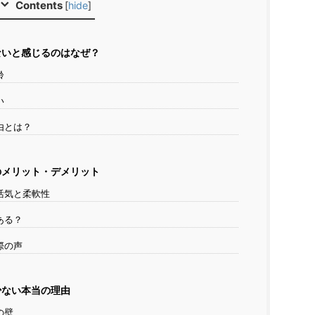
Contents
[
hide
]
ないと感じるのはなぜ？
齢
い
由とは？
のメリット・デメリット
活気と柔軟性
ある？
際の声
少ない本当の理由
の壁