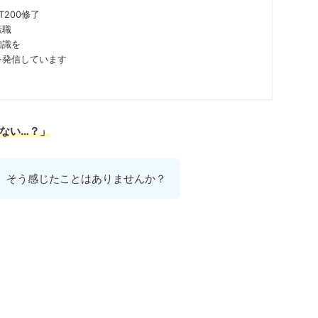
T200修了
転職
知識を
を発信しています
ない…？」
、そう感じたことはありませんか？