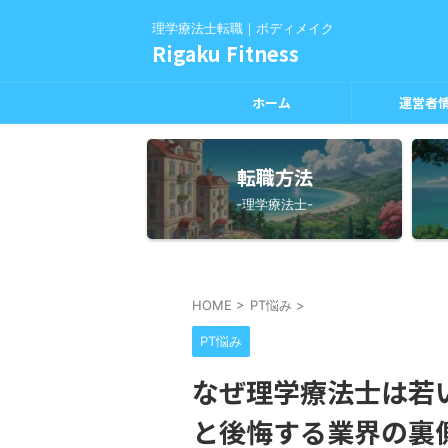
理学療法士転職｜ボディメイク
Rigaku Fitness
ホーム
運営者
転職方法
-理学療法士-
HOME
>
PT悩み
>
PT悩み
なぜ理学療法士は若
と後悔する業界の裏