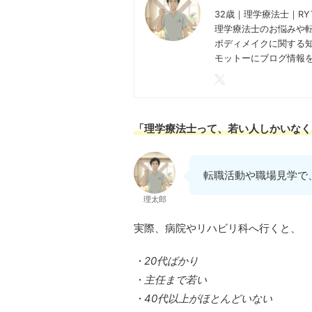
32歳｜理学療法士｜RY
理学療法士のお悩みや
ボディメイクに関する
モットーにブログ情報
「理学療法士って、若い人しかいなく
転職活動や職場見学で
理太郎
実際、病院やリハビリ科へ行くと、
・20代ばかり
・主任まで若い
・40代以上がほとんどいない